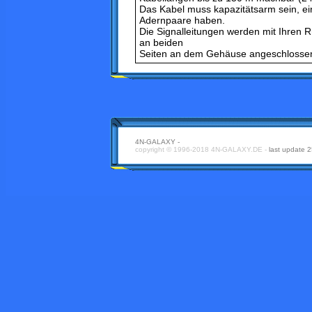
Das Kabel muss kapazitätsarm sein, ei
Adernpaare haben.
Die Signalleitungen werden mit Ihren Rü
an beiden
Seiten an dem Gehäuse angeschlossen s
4N-GALAXY -
copyright © 1996-2018 4N-GALAXY.DE -
last update 