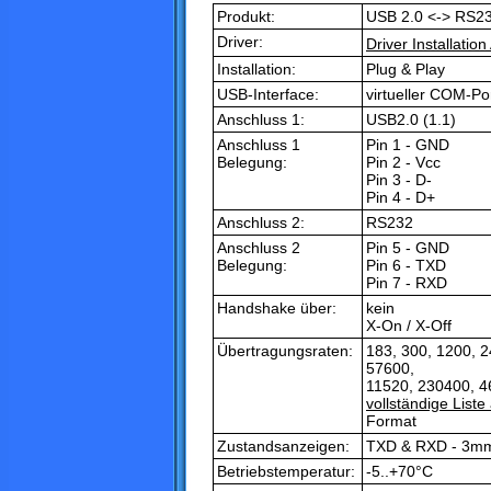
Produkt:
USB 2.0 <-> RS232
Driver:
Driver Installatio
Installation:
Plug & Play
USB-Interface:
virtueller COM-Po
Anschluss 1:
USB2.0 (1.1)
Anschluss 1
Pin 1 - GND
Belegung:
Pin 2 - Vcc
Pin 3 - D-
Pin 4 - D+
Anschluss 2:
RS232
Anschluss 2
Pin 5 - GND
Belegung:
Pin 6 - TXD
Pin 7 - RXD
Handshake über:
kein
X-On / X-Off
Übertragungsraten:
183, 300, 1200, 
57600,
11520, 230400, 46
vollständige List
Format
Zustandsanzeigen:
TXD & RXD - 3mm
Betriebstemperatur:
-5..+70°C