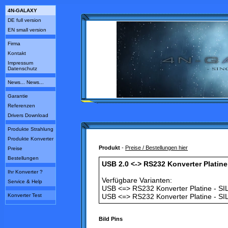
4N-GALAXY
DE full version
EN small version
Firma
Kontakt
Impressum
Datenschutz
News... News...
Garantie
Referenzen
Drivers Download
Produkte Strahlung
Produkte Konverter
Produkt
-
Preise / Bestellungen hier
Preise
Bestellungen
USB 2.0 <-> RS232 Konverter Platine 
Ihr Konverter ?
Verfügbare Varianten:
Service & Help
USB <=> RS232 Konverter Platine - S
Konverter Test
USB <=> RS232 Konverter Platine - SIL
Bild Pins