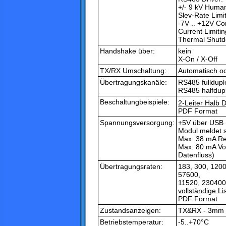
+/- 9 kV Huma
Slev-Rate Limi
-7V .. +12V 
Current Limitin
Thermal Shutdo
Handshake über:
kein
X-On / X-Off
TX/RX Umschaltung:
Automatisch o
Übertragungskanäle:
RS485 fulldupl
RS485 halfdupl
Beschaltungbeispiele:
2-Leiter Halb D
PDF Format
Spannungsversorgung:
+5V über USB 
Modul meldet s
Max. 38 mA Rea
Max. 80 mA Vol
Datenfluss)
Übertragungsraten:
183, 300, 1200
57600,
11520, 230400
vollständige L
PDF Format
Zustandsanzeigen:
TX&RX - 3mm 
Betriebstemperatur:
-5..+70°C