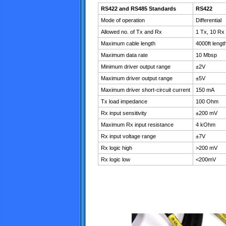
RS422 and RS485 Standards
RS422
Mode of operation
Differential
Allowed no. of Tx and Rx
1 Tx, 10 Rx
Maximum cable length
4000ft lengt
Maximum data rate
10 Mbsp
Minimum driver output range
±2V
Maximum driver output range
±5V
Maximum driver short-circuit current
150 mA
Tx load impedance
100 Ohm
Rx input sensitivity
±200 mV
Maximum Rx input resistance
4 kOhm
Rx input voltage range
±7V
Rx logic high
>200 mV
Rx logic low
<200mV