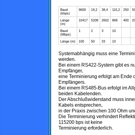
Baud
9600
19,2
38,4
115,2
250
5
(kbps)
Länge
10417
5208
2602
868
400
2
(m)
Baud
1
2
3
10
(Mbps)
Länge (m)
100
50
33
10
Systemabhängig muss eine Terminie
werden.
Bei einem RS422-System gibt es nu
Empfänger,
eine Terminierung erfolgt am Ende 
Empfängers.
Bei einem RS485-Bus erfolgt im Al
beiden Kabelenden.
Der Abschlußwiderstand muss inne
Kabels entsprechen,
in der Praxis zwischen 100 Ohm u
Die Terminierung verhindert Reflekt
115200 bps ist keine
Terminierung erforderlich.