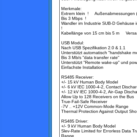
Merkmale:
Extrem klein ! Außenabmessungen (m
Bis 3 Mbps !
Wandler im Industrie SUB-D Gehäuse in
!
Kabellänge von 15 cm bis 5 m Versan
USB Modul:
Nach USB Spezifikation 2.0 & 1.1
Unterstützt automatisch "handshake m
Bis 3 Mb/s "data transfer rate"
Unterstützt "Remote wake-up" und p
Einfachste Installation
RS485 Receiver:
+/- 15 kV Human Body Model
+/- 6 kV IEC 1000-4-2, Contact Discha
+/- 12 kV IEC 1000-4-2, Air-Gap Disch
Allow Up to 128 Receivers on the Bus
True-Fail-Safe Receiver
-7V .. +12V Common-Mode Range
Thermal Protection Against Output Shor
RS485 Driver:
+/- 9 kV Human Body Model
Slev-Rate Limited for Errorless Data
Range