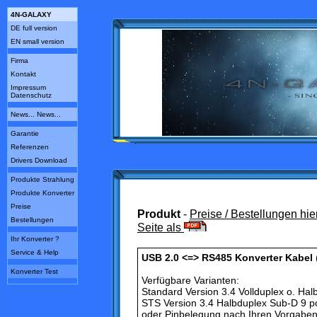
4N-GALAXY
DE full version
EN small version
Firma
Kontakt
Impressum
Datenschutz
News... News...
Garantie
Referenzen
Drivers Download
Produkte Strahlung
Produkte Konverter
Preise
Produkt
-
Preise / Bestellungen hie
Bestellungen
Seite als
Ihr Konverter ?
Service & Help
USB 2.0 <=> RS485 Konverter Kabel
Konverter Test
Verfügbare Varianten:
Standard Version 3.4 Vollduplex o. Hal
STS Version 3.4 Halbduplex Sub-D 9 p
oder Pinbelegung nach Ihren Vorgabe