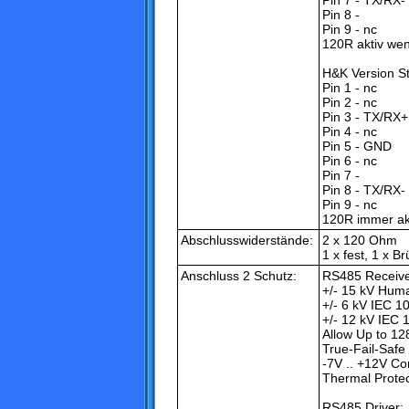
Pin 7 - TX/RX- 
Pin 8 -
Pin 9 - nc
120R aktiv wen
H&K Version S
Pin 1 - nc
Pin 2 - nc
Pin 3 - TX/RX+
Pin 4 - nc
Pin 5 - GND
Pin 6 - nc
Pin 7 -
Pin 8 - TX/RX- 
Pin 9 - nc
120R immer ak
Abschlusswiderstände:
2 x 120 Ohm
1 x fest, 1 x B
Anschluss 2 Schutz:
RS485 Receive
+/- 15 kV Hum
+/- 6 kV IEC 1
+/- 12 kV IEC 
Allow Up to 12
True-Fail-Safe
-7V .. +12V 
Thermal Protec
RS485 Driver: